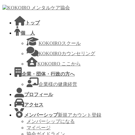
コ
ナ
ン
ビ
テ
ゲ
トップ
ン
ー
ツ
シ
個 人
へ
ョ
KOKOIROスクール
ス
ン
キ
に
KOKOIROカウンセリング
ッ
移
KOKOIRO ここから
プ
動
企業・団体・行政の方へ
企業様の健康経営
プロフィール
アクセス
メンバーシップ
新規アカウント登録
メンバーシップになる
マイページ
協会ガイドライン