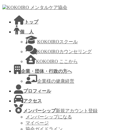
コ
ナ
ン
ビ
テ
ゲ
トップ
ン
ー
ツ
シ
個 人
へ
ョ
KOKOIROスクール
ス
ン
キ
に
KOKOIROカウンセリング
ッ
移
KOKOIRO ここから
プ
動
企業・団体・行政の方へ
企業様の健康経営
プロフィール
アクセス
メンバーシップ
新規アカウント登録
メンバーシップになる
マイページ
協会ガイドライン