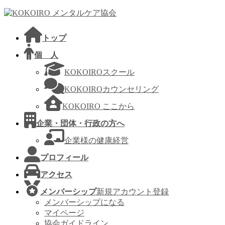
コ
ナ
ン
ビ
テ
ゲ
トップ
ン
ー
ツ
シ
個 人
へ
ョ
KOKOIROスクール
ス
ン
キ
に
KOKOIROカウンセリング
ッ
移
KOKOIRO ここから
プ
動
企業・団体・行政の方へ
企業様の健康経営
プロフィール
アクセス
メンバーシップ
新規アカウント登録
メンバーシップになる
マイページ
協会ガイドライン