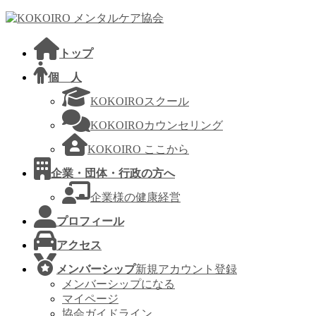
コ
ナ
ン
ビ
テ
ゲ
トップ
ン
ー
ツ
シ
個 人
へ
ョ
KOKOIROスクール
ス
ン
キ
に
KOKOIROカウンセリング
ッ
移
KOKOIRO ここから
プ
動
企業・団体・行政の方へ
企業様の健康経営
プロフィール
アクセス
メンバーシップ
新規アカウント登録
メンバーシップになる
マイページ
協会ガイドライン