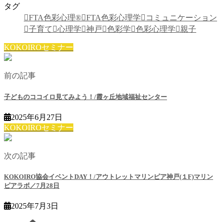
タグ
FTA色彩心理®
FTA色彩心理学
コミュニケーション
子育て
心理学
神戸
色彩学
色彩心理学
親子
KOKOIROセミナー
前の記事
子どものココイロ見てみよう！/霞ヶ丘地域福祉センター
2025年6月27日
KOKOIROセミナー
次の記事
KOKOIRO協会イベントDAY！/アウトレットマリンピア神戸(１F)マリン
ピアラボ／7月28日
2025年7月3日