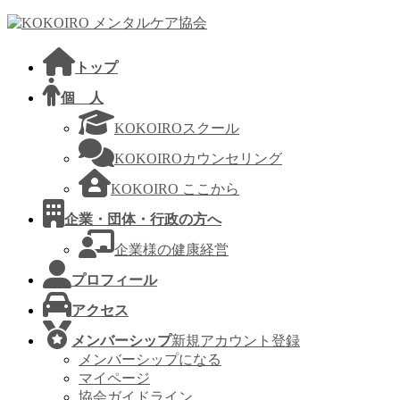
コ
ナ
ン
ビ
テ
ゲ
トップ
ン
ー
ツ
シ
個 人
へ
ョ
KOKOIROスクール
ス
ン
キ
に
KOKOIROカウンセリング
ッ
移
KOKOIRO ここから
プ
動
企業・団体・行政の方へ
企業様の健康経営
プロフィール
アクセス
メンバーシップ
新規アカウント登録
メンバーシップになる
マイページ
協会ガイドライン