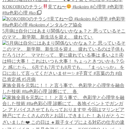
KOKOIROのチラシ
見てね〜
#kokoiro #心理学 #色彩学
#fta色彩心理 #ko
5月病は自分にはあまり関係ないかなぁ？と 思っているそこ
のママ。 新学期、新生活を迎え、 疲れてい
家族全員を元気に！！ と言う事で、 色彩学と心理学を融合
した技術 #fta色彩心理 診断にて、 各