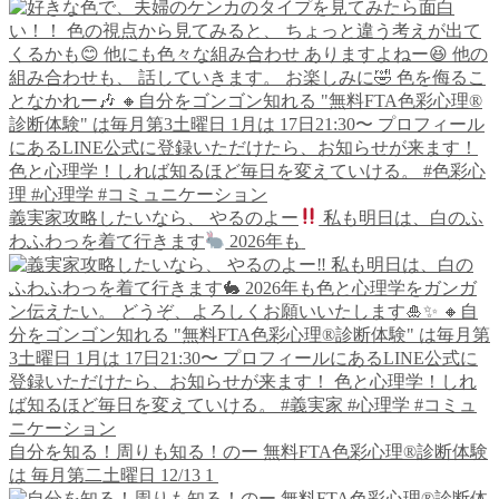
義実家攻略したいなら、 やるのよー
私も明日は、白のふ
わふわっを着て行きます
2026年も
自分を知る！周りも知る！のー 無料FTA色彩心理®︎診断体験
は 毎月第二土曜日 12/13 1