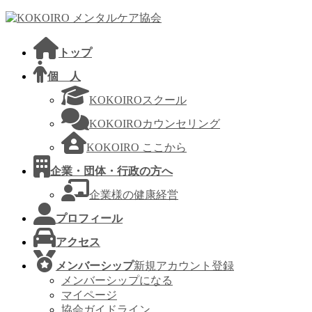
コ
ナ
ン
ビ
テ
ゲ
トップ
ン
ー
ツ
シ
個 人
へ
ョ
KOKOIROスクール
ス
ン
キ
に
KOKOIROカウンセリング
ッ
移
KOKOIRO ここから
プ
動
企業・団体・行政の方へ
企業様の健康経営
プロフィール
アクセス
メンバーシップ
新規アカウント登録
メンバーシップになる
マイページ
協会ガイドライン