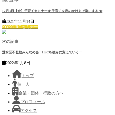
前の記事
12月3日【金】子育てセミナー★ 子育てを声のかけ方で楽にする ★
2021年11月14日
KOKOIROセミナー
次の記事
垂水区不登校みんなの会ーHSCを強みに変えていくー
2022年1月8日
トップ
個 人
企業・団体・行政の方へ
プロフィール
アクセス