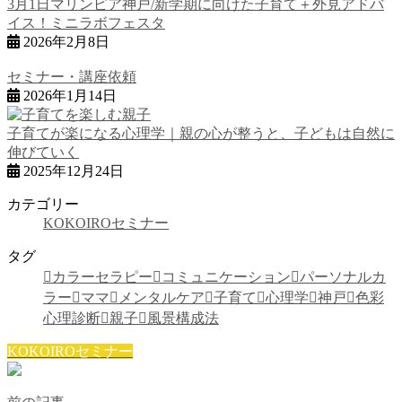
3月1日マリンピア神戸/新学期に向けた子育て＋外見アドバ
イス！ミニラボフェスタ
2026年2月8日
セミナー・講座依頼
2026年1月14日
子育てが楽になる心理学｜親の心が整うと、子どもは自然に
伸びていく
2025年12月24日
カテゴリー
KOKOIROセミナー
タグ
カラーセラピー
コミュニケーション
パーソナルカ
ラー
ママ
メンタルケア
子育て
心理学
神戸
色彩
心理診断
親子
風景構成法
KOKOIROセミナー