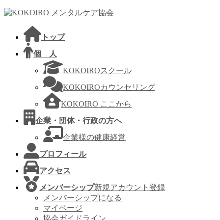
コ
ナ
ン
ビ
テ
ゲ
トップ
ン
ー
ツ
シ
個 人
へ
ョ
KOKOIROスクール
ス
ン
キ
に
KOKOIROカウンセリング
ッ
移
KOKOIRO ここから
プ
動
企業・団体・行政の方へ
企業様の健康経営
プロフィール
アクセス
メンバーシップ
新規アカウント登録
メンバーシップになる
マイページ
協会ガイドライン