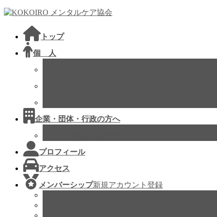
コ
ナ
ン
ビ
テ
ゲ
トップ
ン
ー
ツ
シ
個 人
へ
ョ
KOKOIROスクール
ス
ン
キ
に
KOKOIROカウンセリング
ッ
移
KOKOIRO ここから
プ
動
企業・団体・行政の方へ
企業様の健康経営
プロフィール
アクセス
メンバーシップ
新規アカウント登録
メンバーシップになる
マイページ
協会ガイドライン