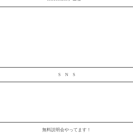
S N S
無料説明会やってます！