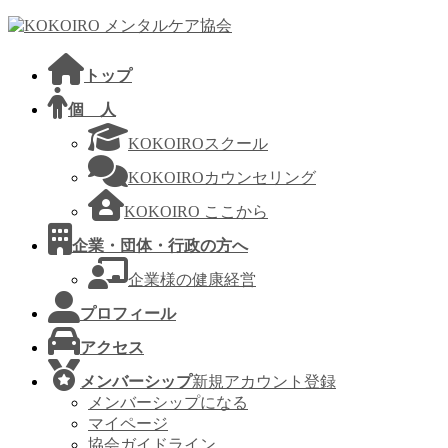
コ
ナ
ン
ビ
テ
ゲ
トップ
ン
ー
ツ
シ
個 人
へ
ョ
KOKOIROスクール
ス
ン
キ
に
KOKOIROカウンセリング
ッ
移
KOKOIRO ここから
プ
動
企業・団体・行政の方へ
企業様の健康経営
プロフィール
アクセス
メンバーシップ
新規アカウント登録
メンバーシップになる
マイページ
協会ガイドライン