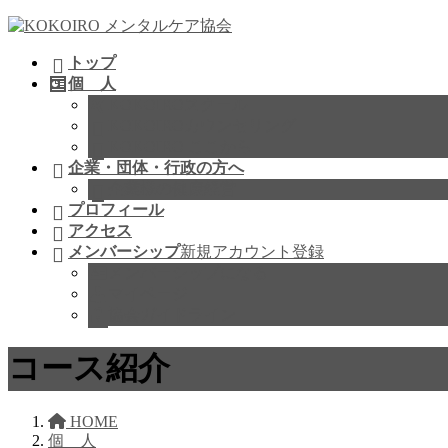
コ
ナ
ン
ビ
トップ
テ
ゲ
個 人
ン
ー
KOKOIROスクール
ツ
シ
KOKOIROカウンセリング
へ
ョ
KOKOIRO ここから
ス
ン
企業・団体・行政の方へ
キ
に
企業様の健康経営
ッ
移
プロフィール
プ
動
アクセス
メンバーシップ
新規アカウント登録
メンバーシップになる
マイページ
協会ガイドライン
コース紹介
HOME
個 人