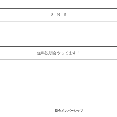
S N S
無料説明会やってます！
協会メンバーシップ