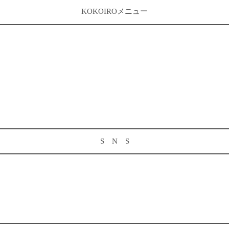
KOKOIROメニュー
S N S