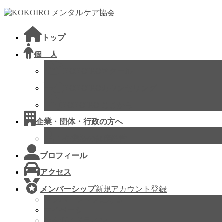
コ
ナ
ン
ビ
テ
ゲ
トップ
ン
ー
ツ
シ
個 人
へ
ョ
KOKOIROスクール
ス
ン
キ
に
KOKOIROカウンセリング
ッ
移
KOKOIRO ここから
プ
動
企業・団体・行政の方へ
企業様の健康経営
プロフィール
アクセス
メンバーシップ
新規アカウント登録
メンバーシップになる
マイページ
協会ガイドライン