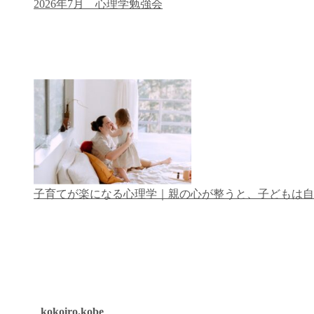
2026年7月 心理学勉強会
子育てが楽になる心理学｜親の心が整うと、子どもは自
kokoiro.kobe