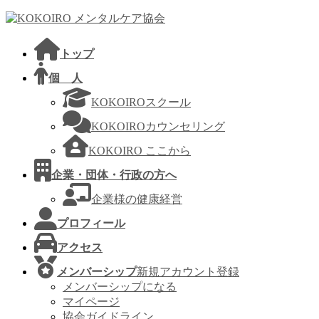
コ
ナ
ン
ビ
テ
ゲ
トップ
ン
ー
ツ
シ
個 人
へ
ョ
KOKOIROスクール
ス
ン
キ
に
KOKOIROカウンセリング
ッ
移
KOKOIRO ここから
プ
動
企業・団体・行政の方へ
企業様の健康経営
プロフィール
アクセス
メンバーシップ
新規アカウント登録
メンバーシップになる
マイページ
協会ガイドライン