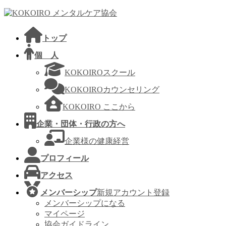
コ
ナ
ン
ビ
テ
ゲ
トップ
ン
ー
ツ
シ
個 人
へ
ョ
KOKOIROスクール
ス
ン
キ
に
KOKOIROカウンセリング
ッ
移
KOKOIRO ここから
プ
動
企業・団体・行政の方へ
企業様の健康経営
プロフィール
アクセス
メンバーシップ
新規アカウント登録
メンバーシップになる
マイページ
協会ガイドライン