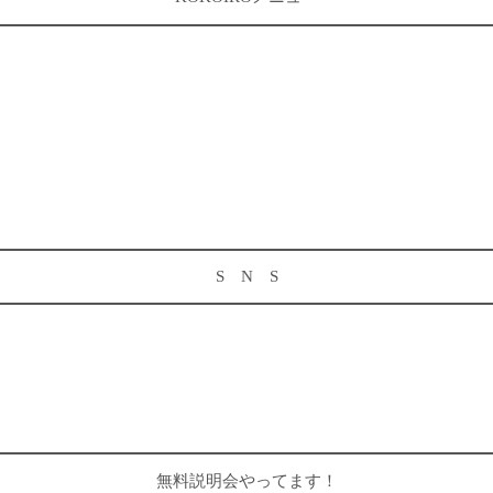
S N S
無料説明会やってます！