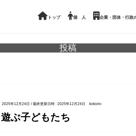
トップ
個 人
企業・団体・行政
KOKOIROスクール
企業様の健康経営
投稿
KOKOIROカウンセリング
KOKOIRO ここから
2025年12月24日
/ 最終更新日時 :
2025年12月24日
kokoiro
遊ぶ子どもたち