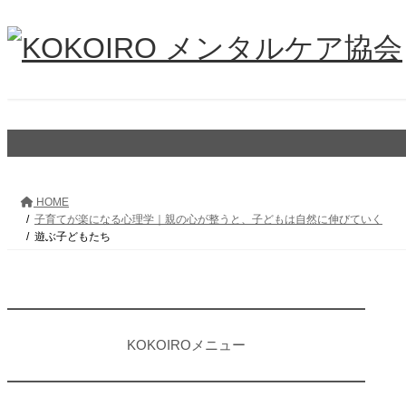
コ
ナ
ン
ビ
テ
ゲ
ン
ー
ツ
シ
へ
ョ
ス
ン
キ
に
ッ
移
プ
動
HOME
子育てが楽になる心理学｜親の心が整うと、子どもは自然に伸びていく
遊ぶ子どもたち
KOKOIROメニュー