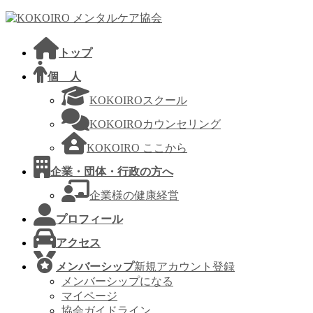
コ
ナ
ン
ビ
テ
ゲ
トップ
ン
ー
ツ
シ
個 人
へ
ョ
KOKOIROスクール
ス
ン
キ
に
KOKOIROカウンセリング
ッ
移
KOKOIRO ここから
プ
動
企業・団体・行政の方へ
企業様の健康経営
プロフィール
アクセス
メンバーシップ
新規アカウント登録
メンバーシップになる
マイページ
協会ガイドライン