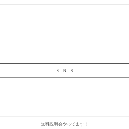
S N S
無料説明会やってます！