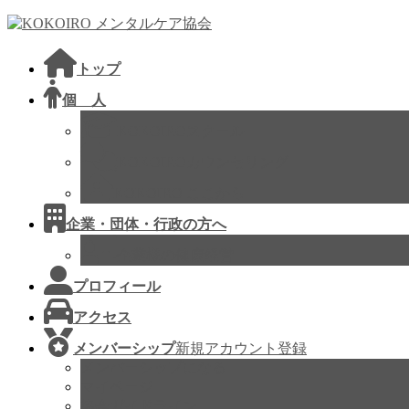
コ
ナ
ン
ビ
テ
ゲ
トップ
ン
ー
ツ
シ
個 人
へ
ョ
KOKOIROスクール
ス
ン
キ
に
KOKOIROカウンセリング
ッ
移
KOKOIRO ここから
プ
動
企業・団体・行政の方へ
企業様の健康経営
プロフィール
アクセス
メンバーシップ
新規アカウント登録
メンバーシップになる
マイページ
協会ガイドライン