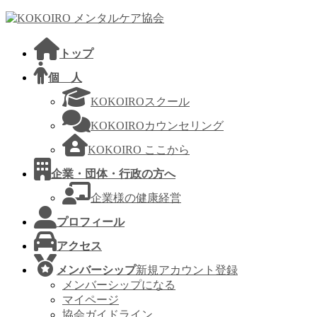
コ
ナ
ン
ビ
テ
ゲ
トップ
ン
ー
ツ
シ
個 人
へ
ョ
KOKOIROスクール
ス
ン
キ
に
KOKOIROカウンセリング
ッ
移
KOKOIRO ここから
プ
動
企業・団体・行政の方へ
企業様の健康経営
プロフィール
アクセス
メンバーシップ
新規アカウント登録
メンバーシップになる
マイページ
協会ガイドライン