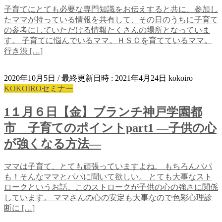
子育てにとても必要な専門知識をお伝えすると共に、参加し
たママが持っている情報を共有して、その日のうちに子育て
の参考にしていただける情報たくさんの場所となっていま
す。 子育てに悩んでいるママ。ＨＳＣを育てているママ。
行き渋 […]
2020年10月5日
/ 最終更新日時 :
2021年4月24日
kokoiro
KOKOIROセミナー
1１月６日【金】ブランチ神戸学園都
市 子育てのポイントpart1 ―子供の心
が強くなる方法―
ママは子育て、とても頑張っていますよね。 もちろんパパ
も！そんなママとパパに聞いて欲しい。 とても大事なスト
ロークというお話。このストロークが子供の心の強さに関係
しています。 ママさんの心の安定も大事なので色彩心理診
断に […]