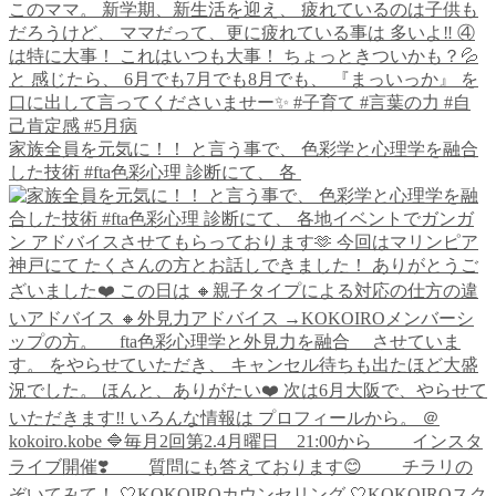
家族全員を元気に！！ と言う事で、 色彩学と心理学を融合
した技術 #fta色彩心理 診断にて、 各