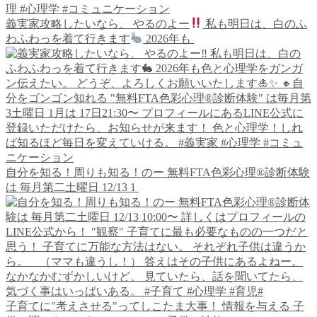
義実家攻略したいなら、 やるのよー
私も明日は、白のふ
わふわっを着て行きます
2026年も
自分を知る！周りも知る！のー 無料FTA色彩心理®︎診断体験
は 毎月第二土曜日 12/13 1
子育てに"考えさせる"ってしこたま大事！ 情報を与える 子