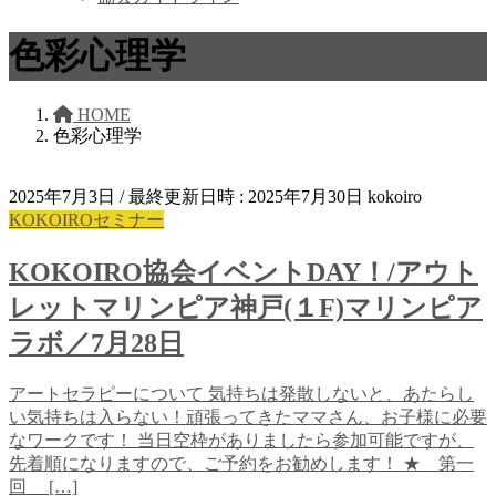
色彩心理学
HOME
色彩心理学
2025年7月3日
/ 最終更新日時 :
2025年7月30日
kokoiro
KOKOIROセミナー
KOKOIRO協会イベントDAY！/アウト
レットマリンピア神戸(１F)マリンピア
ラボ／7月28日
アートセラピーについて 気持ちは発散しないと、あたらし
い気持ちは入らない！頑張ってきたママさん、お子様に必要
なワークです！ 当日空枠がありましたら参加可能ですが、
先着順になりますので、ご予約をお勧めします！ ★ 第一
回 […]