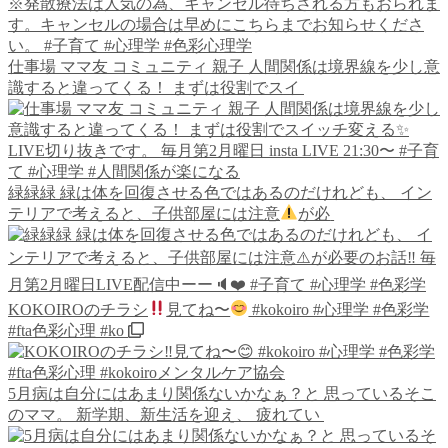
仕事場 ママ友 コミュニティ 親子 人間関係は境界線を少し意
識すると違ってくる！ まずは役割でスイ
緑緑緑 緑は体を回復させる色ではあるのだけれども、 イン
テリアで考えると、子供部屋には注意
が必
KOKOIROのチラシ
見てね〜
#kokoiro #心理学 #色彩学
#fta色彩心理 #ko
5月病は自分にはあまり関係ないかなぁ？と 思っているそこ
のママ。 新学期、新生活を迎え、 疲れてい